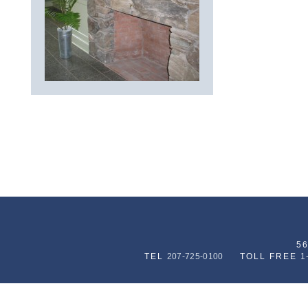
5
TEL
207-725-0100
TOLL FREE
1